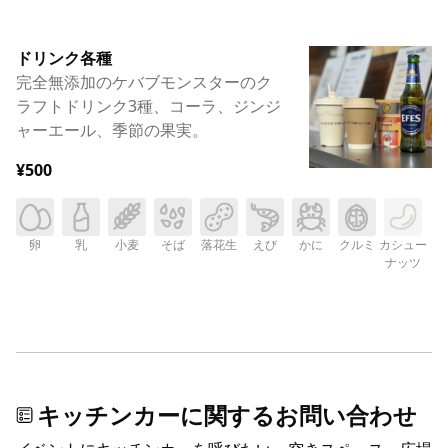
ドリンク各種
完全無添加のケバブモンスターのク
ラフトドリンク3種、コーラ、ジンジ
ャーエール、季節の果実。
¥500
卵
乳
小麦
そば
落花生
えび
かに
クルミ
カシュー
ナッツ
キッチンカーに関するお問い合わせ