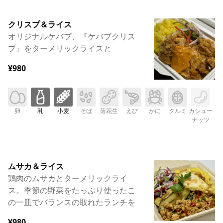
クリスプ＆ライス
オリジナルケバブ、『ケバブクリス
プ』をターメリックライスと
¥980
卵
乳
小麦
そば
落花生
えび
かに
クルミ
カシュー
ナッツ
ムサカ＆ライス
鶏肉のムサカとターメリックライ
ス。季節の野菜をたっぷり使ったこ
の一皿でバランスの取れたランチを
¥980