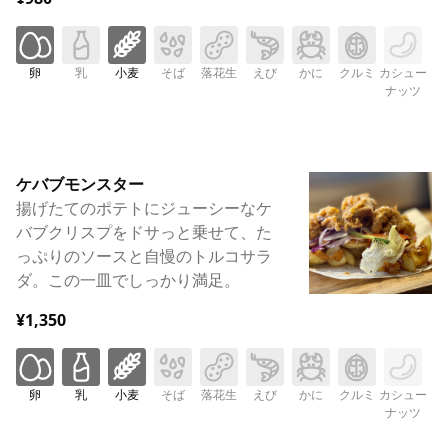
卵
乳
小麦
そば
落花生
えび
かに
クルミ
カシュー
ナッツ
ケバブモンスター
揚げたてのポテトにジューシーなケ
バブクリスプをドサっと乗せて、た
っぷりのソースと自慢のトルコサラ
ダ。この一皿でしっかり満足。
¥1,350
卵
乳
小麦
そば
落花生
えび
かに
クルミ
カシュー
ナッツ