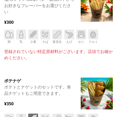
お好きなフレーバーをお選びくださ
い
¥300
卵
乳
小麦
そば
落花生
えび
かに
クルミ
登録されていない特定原材料がございます。店頭でお確か
めください。
ポテナゲ
ポテトとナゲットのセットです。単
品ナゲットもご用意できます。
¥350