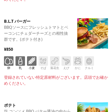
B.L.T バーガー
BBQソースにフレッシュトマトとベ
ーコンにチェダーチーズとの相性抜
群です。(ポテト付き)
¥850
卵
乳
小麦
そば
落花生
えび
かに
クルミ
登録されていない特定原材料がございます。店頭でお確か
めください。
ポテト
塩.コンソメ.BBQ.バター醤油の中から