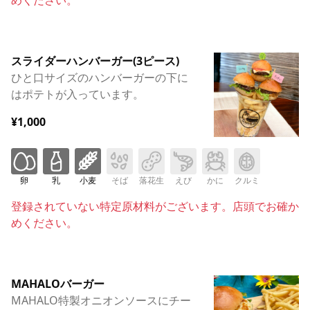
スライダーハンバーガー(3ピース)
ひと口サイズのハンバーガーの下に
はポテトが入っています。
¥1,000
卵
乳
小麦
そば
落花生
えび
かに
クルミ
登録されていない特定原材料がございます。店頭でお確か
めください。
MAHALOバーガー
MAHALO特製オニオンソースにチー