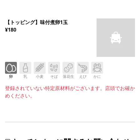
【トッピング】味付煮卵1玉
¥180
卵
乳
小麦
そば
落花生
えび
かに
登録されていない特定原材料がございます。店頭でお確か
めください。