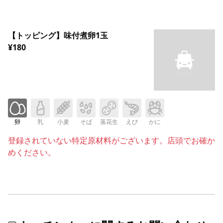
【トッピング】味付煮卵1玉
¥180
卵
乳
小麦
そば
落花生
えび
かに
登録されていない特定原材料がございます。店頭でお確か
めください。