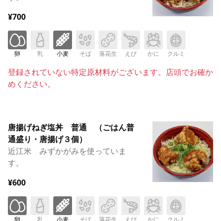
¥700
卵
乳
小麦
そば
落花生
えび
かに
クルミ
登録されていない特定原材料がございます。店頭でお確か
めください。
唐揚げねぎ塩丼 普通 （ごはん普
通盛り・唐揚げ３個）
近江米 みずかがみを使っていま
す。
¥600
卵
乳
小麦
そば
落花生
えび
かに
クルミ