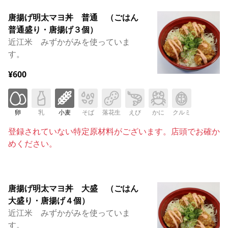
唐揚げ明太マヨ丼 普通 （ごはん
普通盛り・唐揚げ３個）
近江米 みずかがみを使っていま
す。
¥600
卵
乳
小麦
そば
落花生
えび
かに
クルミ
登録されていない特定原材料がございます。店頭でお確か
めください。
唐揚げ明太マヨ丼 大盛 （ごはん
大盛り・唐揚げ４個）
近江米 みずかがみを使っていま
す。