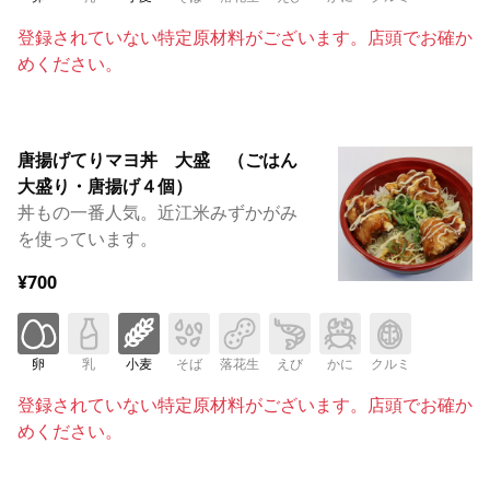
登録されていない特定原材料がございます。店頭でお確か
めください。
唐揚げてりマヨ丼 大盛 （ごはん
大盛り・唐揚げ４個）
丼もの一番人気。近江米みずかがみ
を使っています。
¥700
卵
乳
小麦
そば
落花生
えび
かに
クルミ
登録されていない特定原材料がございます。店頭でお確か
めください。