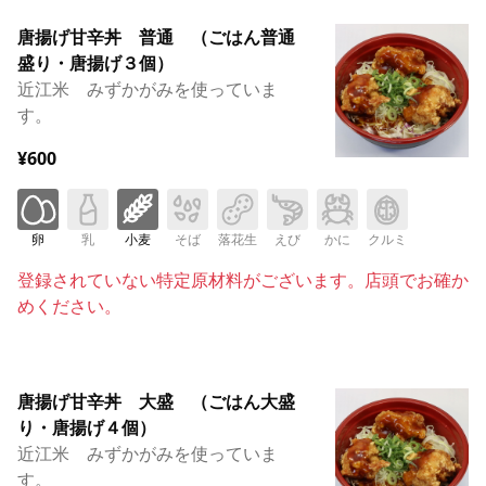
唐揚げ甘辛丼 普通 （ごはん普通
盛り・唐揚げ３個）
近江米 みずかがみを使っていま
す。
¥600
卵
乳
小麦
そば
落花生
えび
かに
クルミ
登録されていない特定原材料がございます。店頭でお確か
めください。
唐揚げ甘辛丼 大盛 （ごはん大盛
り・唐揚げ４個）
近江米 みずかがみを使っていま
す。