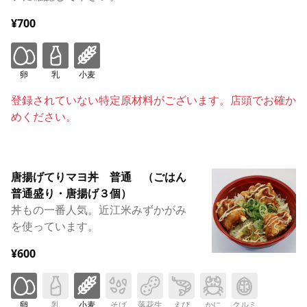
¥700
卵
乳
小麦
登録されていない特定原材料がございます。店頭でお確か
めください。
唐揚げてりマヨ丼 普通 （ごはん
普通盛り・唐揚げ３個）
丼もの一番人気。近江米みずかがみ
を使っています。
¥600
卵
乳
小麦
そば
落花生
えび
かに
クルミ