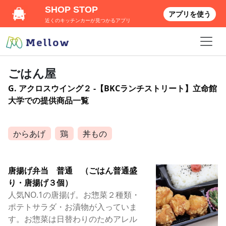
SHOP STOP
アプリを使う
近くのキッチンカーが見つかるアプリ
ごはん屋
G. アクロスウイング２ -【BKCランチストリート】立命館
大学での提供商品一覧
からあげ
鶏
丼もの
唐揚げ弁当 普通 （ごはん普通盛
り・唐揚げ３個）
人気NO.1の唐揚げ。お惣菜２種類・
ポテトサラダ・お漬物が入っていま
す。お惣菜は日替わりのためアレル