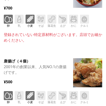
¥700
卵
乳
小麦
そば
落花生
えび
かに
クルミ
登録されていない特定原材料がございます。店頭でお確か
めください。
唐揚げ（４個）
2001年の創業以来、人気NO.1の唐揚
げです。
¥500
卵
乳
小麦
そば
落花生
えび
かに
クルミ