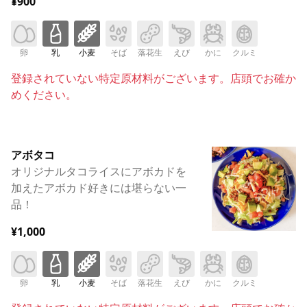
¥900
卵
乳
小麦
そば
落花生
えび
かに
クルミ
登録されていない特定原材料がございます。店頭でお確か
めください。
アボタコ
オリジナルタコライスにアボカドを
加えたアボカド好きには堪らない一
品！
¥1,000
卵
乳
小麦
そば
落花生
えび
かに
クルミ