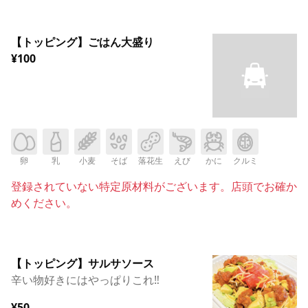
【トッピング】ごはん大盛り
¥100
卵
乳
小麦
そば
落花生
えび
かに
クルミ
登録されていない特定原材料がございます。店頭でお確か
めください。
【トッピング】サルサソース
辛い物好きにはやっぱりこれ‼︎
¥50