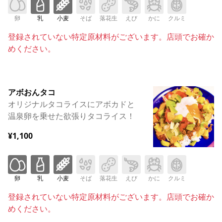
卵
乳
小麦
そば
落花生
えび
かに
クルミ
登録されていない特定原材料がございます。店頭でお確か
めください。
アボおんタコ
オリジナルタコライスにアボカドと
温泉卵を乗せた欲張りタコライス！
¥1,100
卵
乳
小麦
そば
落花生
えび
かに
クルミ
登録されていない特定原材料がございます。店頭でお確か
めください。