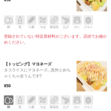
卵
乳
小麦
そば
落花生
えび
かに
クルミ
登録されていない特定原材料がございます。店頭でお確か
めください。
【トッピング】マヨネーズ
タコライスにマヨネーズ…意外とめち
ゃくちゃ合うんです‼︎
¥50
卵
乳
小麦
そば
落花生
えび
かに
クルミ