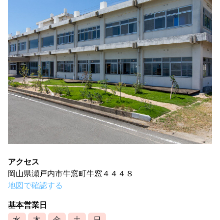
アクセス
岡山県瀬戸内市牛窓町牛窓４４４８
地図で確認する
基本営業日
水
木
金
土
日