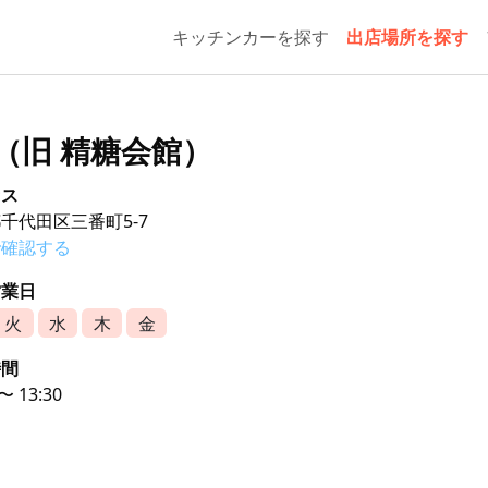
キッチンカーを探す
出店場所を探す
り（旧 精糖会館）
セス
千代田区三番町5-7
で確認する
営業日
火
水
木
金
時間
 〜 13:30