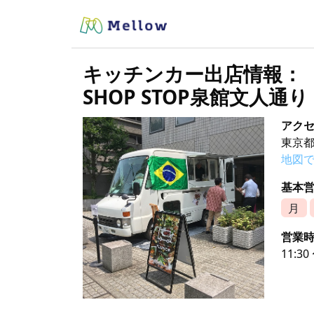
キッチンカー出店情報：
SHOP STOP泉館文人通
アク
東京都
地図
基本
月
営業
11:30