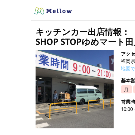
キッチンカー出店情報：
SHOP STOPゆめマート
アク
福岡県
地図
基本
月
営業
10:00