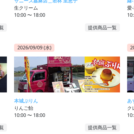
サニーズ嘉麻店＿若林 里恵子
縁
生クリーム
愛
10:00 〜 18:00
10
覧
提供商品一覧
2026/09/09 (水)
2
本城ぷりん
あ
りんご飴
ク
10:00 〜 18:00
10
覧
提供商品一覧