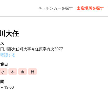
キッチンカーを探す
出店場所を探す
田川大任
セス
田川郡大任町大字今任原字有次3077
で確認する
営業日
水
木
金
日
時間
 〜 19:00