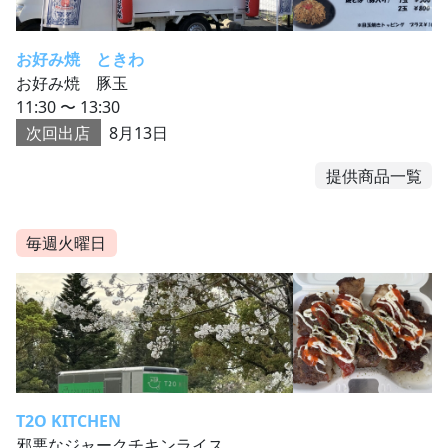
お好み焼 ときわ
お好み焼 豚玉
11:30 〜 13:30
次回出店
8月13日
提供商品一覧
毎週火曜日
T2O KITCHEN
邪悪なジャークチキンライス