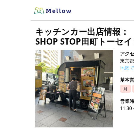
キッチンカー出店情報：
SHOP STOP田町トーセ
アク
東京都
地図
基本
月
営業
11:30