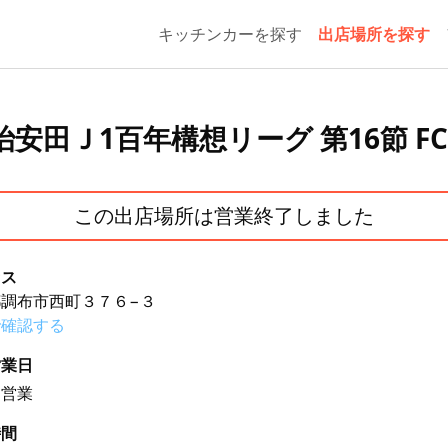
キッチンカーを探す
出店場所を探す
/10明治安田Ｊ1百年構想リーグ 第16節 
この出店場所は営業終了しました
セス
調布市西町３７６−３
で確認する
営業日
期営業
時間